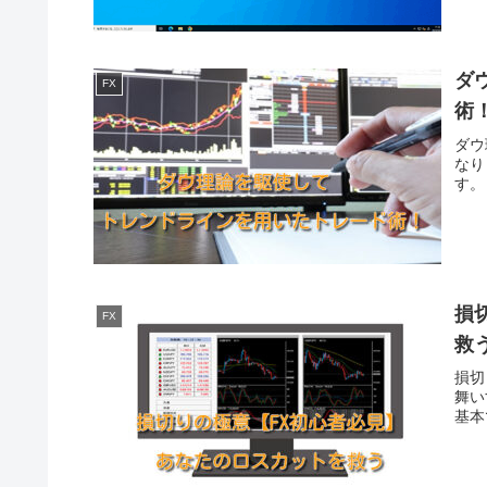
ダ
FX
術
ダウ
なり
す。
損
FX
救
損切
舞い
基本