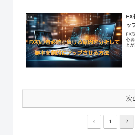
F
FX
ッ
FX
心者
とが
次
前
1
2
へ