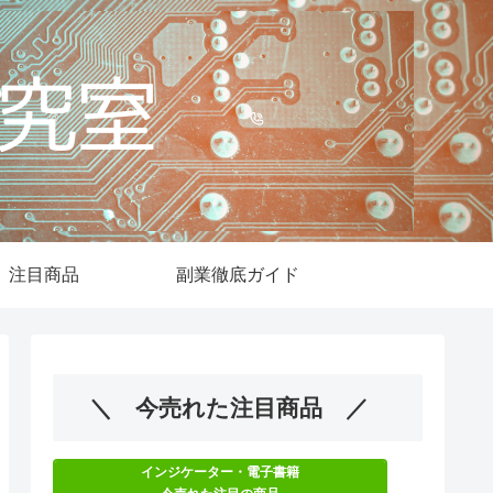
注目商品
副業徹底ガイド
＼ 今売れた注目商品 ／