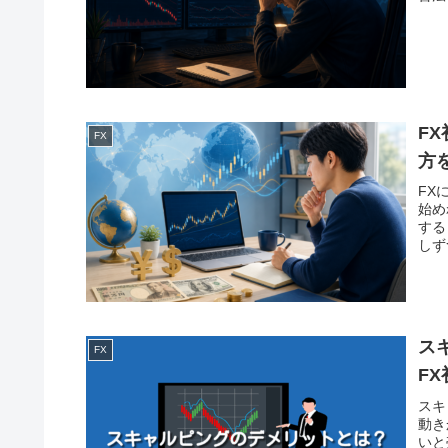
F
FX
方
FX
始め
する
しず
ス
FX
F
スキ
動き
いと