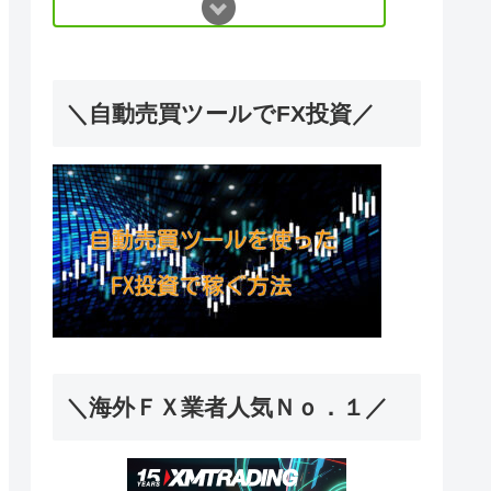
＼自動売買ツールでFX投資／
＼海外ＦＸ業者人気Ｎｏ．１／