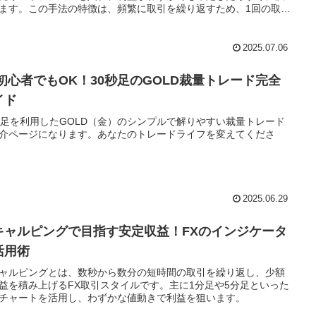
ます。この手法の特徴は、頻繁に取引を繰り返すため、1回の取引
きな利益を狙うのではなく、小さな利益を積み重ねていくことに
ます。
2025.07.06
X初心者でもOK！30秒足のGOLD裁量トレード完全
イド
秒足を利用したGOLD（金）のシンプルで解りやすい裁量トレード
介ページになります。あなたのトレードライフを変えてくださ
2025.06.29
キャルピングで目指す安定収益！FXのインジケータ
活用術
ャルピングとは、数秒から数分の短時間の取引を繰り返し、少額
益を積み上げるFX取引スタイルです。主に1分足や5分足といった
チャートを活用し、わずかな値動きで利益を狙います。