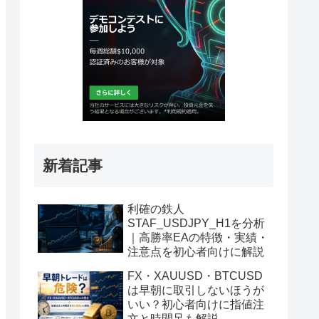
新着記事
利確の鉄人
STAF_USDJPY_H1を分析
｜高勝率EAの特徴・実績・
注意点を初心者向けに解説
FX・XAUUSD・BTCUSD
は早朝に取引しないほうが
いい？初心者向けに指値注
文と時間足も解説