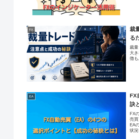
裁
FX
る
裁量
大き
徴も
F
EA
訣
FX
売買
EA
状況