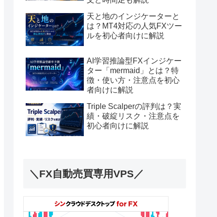
天と地のインジケーターと
は？MT4対応の人気FXツー
ルを初心者向けに解説
AI学習推論型FXインジケー
ター「mermaid」とは？特
徴・使い方・注意点を初心
者向けに解説
Triple Scalperの評判は？実
績・破綻リスク・注意点を
初心者向けに解説
＼FX自動売買専用VPS／