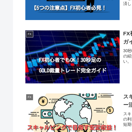
済し
で大
あり
F
FX
ガ
30
の紹
い。
ス
FX
ー
スキ
の利
短期