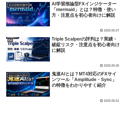
AI学習推論型FXインジケーター
インジケーター
「mermaid」とは？特徴・使い
方・注意点を初心者向けに解説
2026.05.07
Triple Scalperの評判は？実績・
EA
破綻リスク・注意点を初心者向け
に解説
2026.05.05
鬼速AIとは？MT4対応のFXサイ
インジケーター
ンツール「Amplitude・Sync」
の特徴をわかりやすく紹介
2026.05.01