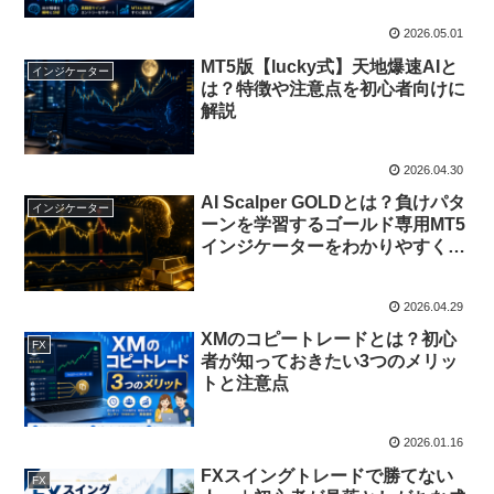
2026.05.01
MT5版【lucky式】天地爆速AIと
インジケーター
は？特徴や注意点を初心者向けに
解説
2026.04.30
AI Scalper GOLDとは？負けパタ
インジケーター
ーンを学習するゴールド専用MT5
インジケーターをわかりやすく解
説
2026.04.29
XMのコピートレードとは？初心
FX
者が知っておきたい3つのメリッ
トと注意点
2026.01.16
FXスイングトレードで勝てない
FX