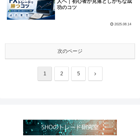
人へ｜初心者が見落としがちな成
功のコツ
2025.08.14
次のページ
次
1
2
5
へ