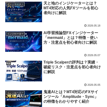
天と地のインジケーターとは？
インジケーター
MT4対応の人気FXツールを初心
者向けに解説
2026.05.18
AI学習推論型FXインジケーター
インジケーター
「mermaid」とは？特徴・使い
方・注意点を初心者向けに解説
2026.05.07
Triple Scalperの評判は？実績・
EA
破綻リスク・注意点を初心者向け
に解説
2026.05.05
鬼速AIとは？MT4対応のFXサイ
インジケーター
ンツール「Amplitude・Sync」
の特徴をわかりやすく紹介