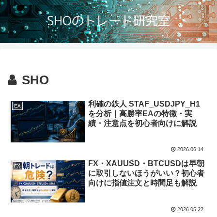
SHO
利確の鉄人 STAF_USDJPY_H1
EA
を分析｜高勝率EAの特徴・実
績・注意点を初心者向けに解説
2026.06.14
FX・XAUUSD・BTCUSDは早朝
FX
に取引しないほうがいい？初心者
向けに指値注文と時間足も解説
2026.05.22